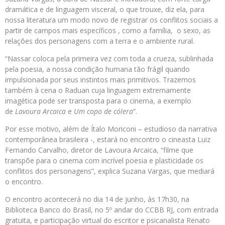
dramática e de linguagem visceral, o que trouxe, diz ela, para
nossa literatura um modo novo de registrar os conflitos sociais a
partir de campos mais específicos , como a família, o sexo, as
relações dos personagens com a terra e o ambiente rural.
“Nassar coloca pela primeira vez com toda a crueza, sublinhada
pela poesia, a nossa condição humana tão frágil quando
impulsionada por seus instintos mais primitivos. Trazemos
também à cena o Raduan cuja linguagem extremamente
imagética pode ser transposta para o cinema, a exemplo
de
Lavoura Arcaica
e
Um copo de cólera
”.
Por esse motivo, além de Ítalo Moriconi – estudioso da narrativa
contemporânea brasileira -, estará no encontro o cineasta Luiz
Fernando Carvalho, diretor de Lavoura Arcaica, “filme que
transpõe para o cinema com incrível poesia e plasticidade os
conflitos dos personagens”, explica Suzana Vargas, que mediará
o encontro.
O encontro acontecerá no dia 14 de junho, às 17h30, na
Biblioteca Banco do Brasil, no 5º andar do CCBB RJ, com entrada
gratuita, e participação virtual do escritor e psicanalista Renato