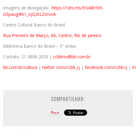
Imagens de divulgação:
https://1drv.ms/f/s!AlbY09-
G5paug4hi1_ojQ2tLZzrvoA
Centro Cultural Banco do Brasil
Rua Primeiro de Março, 66, Centro, Rio de Janeiro
.
Biblioteca Banco do Brasil – 5º andar
Contato: 21 3808-2020 |
ccbbrio@bb.com.br
bb.com.br/cultura
|
twitter.com/ccbb_rj
|
facebook.com/ccbb.rj
|
i
COMPARTILHAR: