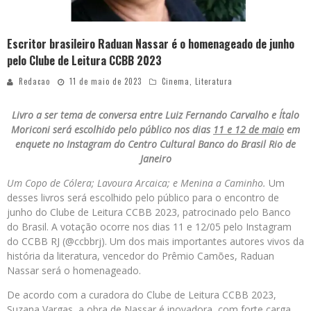
Escritor brasileiro Raduan Nassar é o homenageado de junho
pelo Clube de Leitura CCBB 2023
Redacao
11 de maio de 2023
Cinema
,
Literatura
Livro a ser tema de conversa entre Luiz Fernando Carvalho e Ítalo
Moriconi será escolhido pelo público nos dias
11 e 12 de maio
em
enquete no Instagram do Centro Cultural Banco do Brasil Rio de
Janeiro
Um Copo de Cólera; Lavoura Arcaica; e Menina a Caminho.
Um
desses livros será escolhido pelo público para o encontro de
junho do Clube de Leitura CCBB 2023, patrocinado pelo Banco
do Brasil. A votação ocorre nos dias 11 e 12/05 pelo Instagram
do CCBB RJ (@ccbbrj). Um dos mais importantes autores vivos da
história da literatura, vencedor do Prêmio Camões, Raduan
Nassar será o homenageado.
De acordo com a curadora do Clube de Leitura CCBB 2023,
Suzana Vargas, a obra de Nassar é inovadora, com forte carga