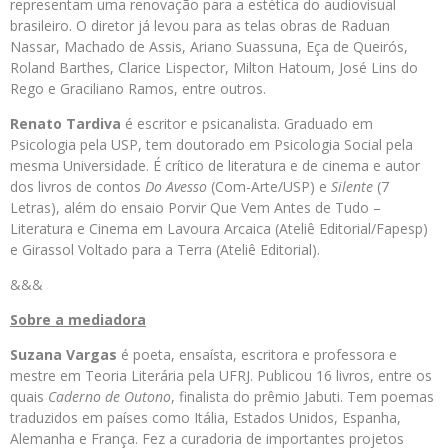
representam uma renovação para a estética do audiovisual
brasileiro. O diretor já levou para as telas obras de Raduan
Nassar, Machado de Assis, Ariano Suassuna, Eça de Queirós,
Roland Barthes, Clarice Lispector, Milton Hatoum, José Lins do
Rego e Graciliano Ramos, entre outros.
Renato Tardiva
é escritor e psicanalista. Graduado em
Psicologia pela USP, tem doutorado em Psicologia Social pela
mesma Universidade. É crítico de literatura e de cinema e autor
dos livros de contos
Do Avesso
(Com-Arte/USP) e
Silente
(7
Letras), além do ensaio Porvir Que Vem Antes de Tudo –
Literatura e Cinema em Lavoura Arcaica (Ateliê Editorial/Fapesp)
e Girassol Voltado para a Terra (Ateliê Editorial).
&&&
Sobre a mediadora
Suzana Vargas
é poeta, ensaísta, escritora e professora e
mestre em Teoria Literária pela UFRJ. Publicou 16 livros, entre os
quais
Caderno de Outono
, finalista do prêmio Jabuti. Tem poemas
traduzidos em países como Itália, Estados Unidos, Espanha,
Alemanha e França. Fez a curadoria de importantes projetos