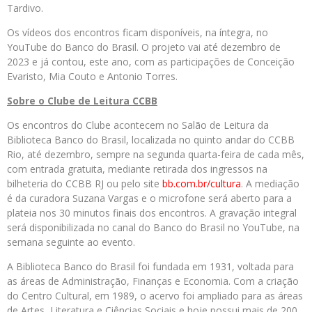
Tardivo.
Os vídeos dos encontros ficam disponíveis, na íntegra, no
YouTube do Banco do Brasil. O projeto vai até dezembro de
2023 e já contou, este ano, com as participações de Conceição
Evaristo, Mia Couto e Antonio Torres.
Sobre o Clube de Leitura CCBB
Os encontros do Clube acontecem no Salão de Leitura da
Biblioteca Banco do Brasil, localizada no quinto andar do CCBB
Rio, até dezembro, sempre na segunda quarta-feira de cada mês,
com entrada gratuita, mediante retirada dos ingressos na
bilheteria do CCBB RJ ou pelo site
bb.com.br/cultura
. A mediação
é da curadora Suzana Vargas e o microfone será aberto para a
plateia nos 30 minutos finais dos encontros. A gravação integral
será disponibilizada no canal do Banco do Brasil no YouTube, na
semana seguinte ao evento.
A Biblioteca Banco do Brasil foi fundada em 1931, voltada para
as áreas de Administração, Finanças e Economia. Com a criação
do Centro Cultural, em 1989, o acervo foi ampliado para as áreas
de Artes, Literatura e Ciências Sociais e hoje possui mais de 200