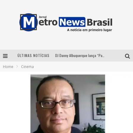
ÚLTIMAS NOTÍCIAS
DJ Danny Albuquerque lança “Paixão de Peão” e consolida fusão entre funk e piseiro
Home
Cinema
Summit Brucker 2026: evento em Votuporanga (SP) projeta o futuro do setor funerário
Modão Mangalarga Marchador reúne Zezé Di Camargo, Clayton & Romário e Bruna Lipiani nesta sexta-feira no Expominas
Proibida anuncia retorno da Puro Malte Extra e consolida trajetória de democratização cervejeira no Brasil