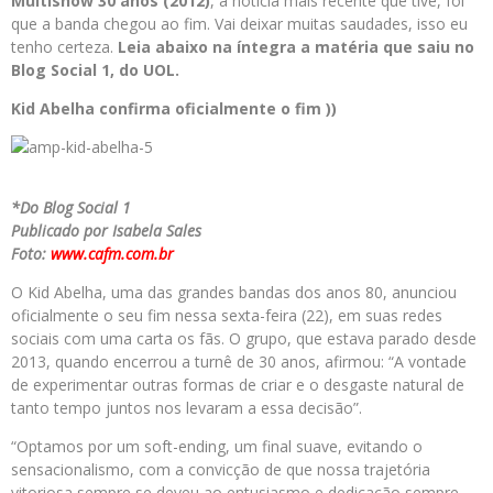
Multishow 30 anos (2012)
, a notícia mais recente que tive, foi
que a banda chegou ao fim. Vai deixar muitas saudades, isso eu
tenho certeza.
Leia abaixo na íntegra a matéria que saiu no
Blog Social 1, do UOL.
Kid Abelha confirma oficialmente o fim ))
*Do Blog Social 1
Publicado por Isabela Sales
Foto:
www.cafm.com.br
O Kid Abelha, uma das grandes bandas dos anos 80, anunciou
oficialmente o seu fim nessa sexta-feira (22), em suas redes
sociais com uma carta os fãs. O grupo, que estava parado desde
2013, quando encerrou a turnê de 30 anos, afirmou: “A vontade
de experimentar outras formas de criar e o desgaste natural de
tanto tempo juntos nos levaram a essa decisão”.
“Optamos por um soft-ending, um final suave, evitando o
sensacionalismo, com a convicção de que nossa trajetória
vitoriosa sempre se deveu ao entusiasmo e dedicação sempre