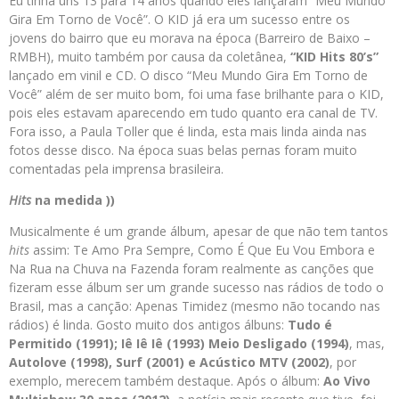
Eu tinha uns 13 para 14 anos quando eles lançaram “Meu Mundo
Gira Em Torno de Você”. O KID já era um sucesso entre os
jovens do bairro que eu morava na época (Barreiro de Baixo –
RMBH), muito também por causa da coletânea,
“KID Hits 80’s”
lançado em vinil e CD. O disco “Meu Mundo Gira Em Torno de
Você” além de ser muito bom, foi uma fase brilhante para o KID,
pois eles es
tavam aparecendo em tudo quanto era canal de TV.
Fora isso, a Paula Toller que é linda, esta mais linda ainda nas
fotos desse disco. Na época suas belas pernas foram muito
comentadas pela imprensa brasileira.
Hits
na medida ))
Musicalmente é um grande álbum, apesar de que não tem tantos
hits
assim: Te Amo Pra Sempre, Como É Que Eu Vou Embora e
Na Rua na Chuva na Fazenda foram realmente as canções que
fizeram esse álbum ser um grande sucesso nas rádios de todo o
Brasil, mas a canção: Apenas Timidez (mesmo não tocando nas
rádios) é linda. Gosto muito dos antigos álbuns:
Tudo é
Permitido (1991); Iê Iê Iê (1993) Meio Desligado (1994)
, mas,
Autolove (1998), Surf (2001) e Acústico MTV (2002)
, por
exemplo, merecem também destaque. Após o álbum:
Ao Vivo