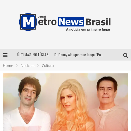
ÚLTIMAS NOTÍCIAS
DJ Danny Albuquerque lança “Paixão de Peão” e consolida fusão entre funk e piseiro
Home
Notícias
Cultura
Summit Brucker 2026: evento em Votuporanga (SP) projeta o futuro do setor funerário
Modão Mangalarga Marchador reúne Zezé Di Camargo, Clayton & Romário e Bruna Lipiani nesta sexta-feira no Expominas
Proibida anuncia retorno da Puro Malte Extra e consolida trajetória de democratização cervejeira no Brasil