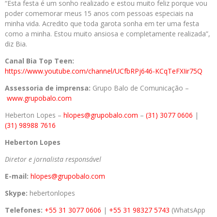
“Esta festa é um sonho realizado e estou muito feliz porque vou
poder comemorar meus 15 anos com pessoas especiais na
minha vida. Acredito que toda garota sonha em ter uma festa
como a minha. Estou muito ansiosa e completamente realizada”,
diz Bia.
Canal Bia Top Teen:
https://www.youtube.com/channel/UCfbRPj646-KCqTeFXIir75Q
Assessoria de imprensa:
Grupo Balo de Comunicação –
www.grupobalo.com
Heberton Lopes –
hlopes@grupobalo.com
–
(31) 3077 0606
|
(31) 98988 7616
Heberton Lopes
Diretor e jornalista responsável
E-mail:
hlopes@grupobalo.com
Skype:
hebertonlopes
Telefones:
+55 31 3077 0606
|
+55 31 98327 5743
(WhatsApp