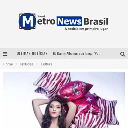
ÚLTIMAS NOTÍCIAS
DJ Danny Albuquerque lança “Paixão de Peão” e consolida fusão entre funk e piseiro
Home
Notícias
Cultura
Summit Brucker 2026: evento em Votuporanga (SP) projeta o futuro do setor funerário
Modão Mangalarga Marchador reúne Zezé Di Camargo, Clayton & Romário e Bruna Lipiani nesta sexta-feira no Expominas
Proibida anuncia retorno da Puro Malte Extra e consolida trajetória de democratização cervejeira no Brasil