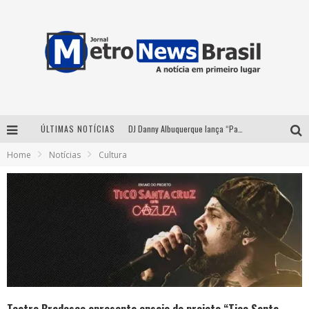
ÚLTIMAS NOTÍCIAS
DJ Danny Albuquerque lança “Paixão de Peão” e consolida fusão entre funk e piseiro
Home
Notícias
Cultura
Summit Brucker 2026: evento em Votuporanga (SP) projeta o futuro do setor funerário
Modão Mangalarga Marchador reúne Zezé Di Camargo, Clayton & Romário e Bruna Lipiani nesta sexta-feira no Expominas
Proibida anuncia retorno da Puro Malte Extra e consolida trajetória de democratização cervejeira no Brasil