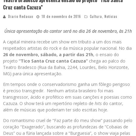
Teatro Bradesco apresenta ensaio do projeto “Tico Santa
Cruz canta Cazuza”
Diario Redacao
18 de novembro de 2016
Cultura
,
Notícias
Única apresentação do cantor será no dia 26 de novembro, às 21h
A capital mineira recebe um show em tributo a um dos mais
respeitados artistas do rock e da música popular nacional. No dia
26 de novembro, sábado, a partir das 21h
, o ensaio do
projeto
“Tico Santa Cruz canta Cazuza”
chega ao palco do
Teatro Bradesco (Rua da Bahia, 2244, Lourdes, Belo Horizonte,
MG) para única apresentação.
Em tempos onde o conservadorismo ganha um fôlego perigoso
é preciso transgredir. Nenhum artista brasileiro foi mais
transgressor, ácido e profético em suas canções e poesias como
Cazuza. O show terá um repertório repleto de
hits
do cantor,
além de músicas que poderiam ter sido escritas hoje.
Do romantismo cruel de “Faz parte do meu show” passando pelo
coração “Exagerado”, buscando as profundezas de “Cobaias de
Deus” ou a fúria lançada sobre a “Burguesia”, o show viaja pelas