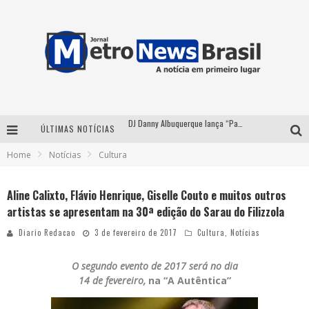
DJ Danny Albuquerque lança “Paixão de Peão” e consolida fusão entre funk e piseiro
ÚLTIMAS NOTÍCIAS
Summit Brucker 2026: evento em Votuporanga (SP) projeta o futuro do setor funerário
Home
Notícias
Cultura
Modão Mangalarga Marchador reúne Zezé Di Camargo, Clayton & Romário e Bruna Lipiani nesta sexta-feira no Expominas
Aline Calixto, Flávio Henrique, Giselle Couto e muitos outros
Proibida anuncia retorno da Puro Malte Extra e consolida trajetória de democratização cervejeira no Brasil
artistas se apresentam na 30ª edição do Sarau do Filizzola
Diario Redacao
3 de fevereiro de 2017
Cultura
,
Notícias
O segundo evento de 2017 será no dia
14 de fevereiro,
na “A Autêntica”