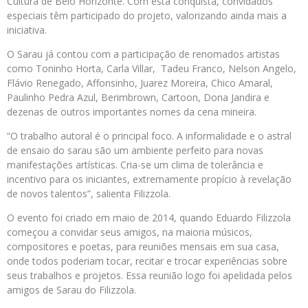
Cultura de Belo Horizonte. Com esta conquista, convidados
especiais têm participado do projeto, valorizando ainda mais a
iniciativa.
O Sarau já contou com a participação de renomados artistas
como Toninho Horta, Carla Villar, Tadeu Franco, Nelson Angelo,
Flávio Renegado, Affonsinho, Juarez Moreira, Chico Amaral,
Paulinho Pedra Azul, Berimbrown, Cartoon, Dona Jandira e
dezenas de outros importantes nomes da cena mineira.
“O trabalho autoral é o principal foco. A informalidade e o astral
de ensaio do sarau são um ambiente perfeito para novas
manifestações artísticas. Cria-se um clima de tolerância e
incentivo para os iniciantes, extremamente propício à revelação
de novos talentos”, salienta Filizzola.
O evento foi criado em maio de 2014, quando Eduardo Filizzola
começou a convidar seus amigos, na maioria músicos,
compositores e poetas, para reuniões mensais em sua casa,
onde todos poderiam tocar, recitar e trocar experiências sobre
seus trabalhos e projetos. Essa reunião logo foi apelidada pelos
amigos de Sarau do Filizzola.