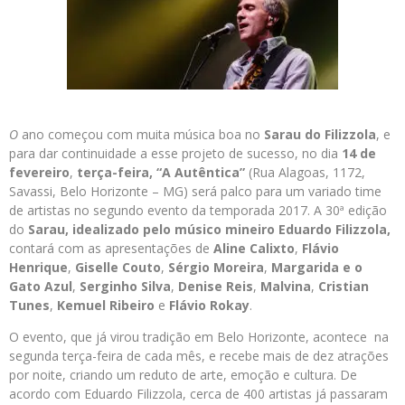
O
ano começou com muita música boa no
Sarau do Filizzola
, e
para dar continuidade a esse projeto de sucesso, no dia
14 de
fevereiro
,
terça-feira,
“A Autêntica”
(Rua Alagoas, 1172,
Savassi, Belo Horizonte – MG) será palco para um variado time
de artistas no segundo evento da temporada 2017. A 30ª edição
do
Sarau, idealizado pelo músico mineiro
Eduardo Filizzola,
contará com as apresentações de
Aline Calixto
,
Flávio
Henrique
,
Giselle Couto
,
Sérgio Moreira
,
Margarida
e o
Gato Azul
,
Serginho Silva
,
Denise Reis
,
Malvina
,
Cristian
Tunes
,
Kemuel Ribeiro
e
Flávio Rokay
.
O evento, que já virou tradição em Belo Horizonte, acontece na
segunda terça-feira de cada mês, e recebe mais de dez atrações
por noite, criando um reduto de arte, emoção e cultura. De
acordo com Eduardo Filizzola, cerca de 400 artistas já passaram