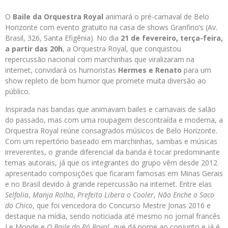
O
Baile da Orquestra Royal
animará o pré-carnaval de Belo
Horizonte com evento gratuito na casa de shows Granfino’s (Av.
Brasil, 326, Santa Efigênia). No dia
21 de fevereiro, terça-feira,
a partir das 20h
, a Orquestra Royal, que conquistou
repercussão nacional com marchinhas que viralizaram na
internet, convidará os humoristas
Hermes e Renato
para um
show repleto de bom humor que promete muita diversão ao
público.
Inspirada nas bandas que animavam bailes e carnavais de salão
do passado, mas com uma roupagem descontraída e moderna, a
Orquestra Royal reúne consagrados músicos de Belo Horizonte.
Com um repertório baseado em marchinhas, sambas e músicas
irreverentes, o grande diferencial da banda é tocar predominante
temas autorais, já que os integrantes do grupo vêm desde 2012
apresentado composições que ficaram famosas em Minas Gerais
e no Brasil devido à grande repercussão na internet. Entre elas
Selfolia
,
Manja Rolha
,
Prefeito Libera o Cooler
,
Não Enche o Saco
do Chico
, que foi vencedora do Concurso Mestre Jonas 2016 e
destaque na mídia, sendo noticiada até mesmo no jornal francês
Le Monde e
O Baile do Pó Royal
, que dá nome ao conjunto e já é