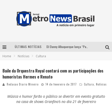
ÚLTIMAS NOTÍCIAS
DJ Danny Albuquerque lança “Paixão de Peão” e consolida fusão entre funk e piseiro
Home
Notícias
Cultura
Summit Brucker 2026: evento em Votuporanga (SP) projeta o futuro do setor funerário
Modão Mangalarga Marchador reúne Zezé Di Camargo, Clayton & Romário e Bruna Lipiani nesta sexta-feira no Expominas
Baile da Orquestra Royal contará com as participações dos
humoristas Hermes e Renato
Proibida anuncia retorno da Puro Malte Extra e consolida trajetória de democratização cervejeira no Brasil
Redacao Diario Mineiro
14 de fevereiro de 2017
Cultura
,
Notícias
Música e humor farão o público se divertir em evento gratuito
na casa de shows Granfino’s no dia 21 de fevereiro