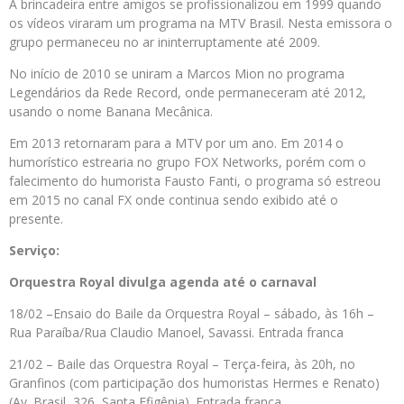
A brincadeira entre amigos se profissionalizou em 1999 quando
os vídeos viraram um programa na MTV Brasil. Nesta emissora o
grupo permaneceu no ar ininterruptamente até 2009.
No início de 2010 se uniram a Marcos Mion no programa
Legendários da Rede Record, onde permaneceram até 2012,
usando o nome Banana Mecânica.
Em 2013 retornaram para a MTV por um ano. Em 2014 o
humorístico estrearia no grupo FOX Networks, porém com o
falecimento do humorista Fausto Fanti, o programa só estreou
em 2015 no canal FX onde continua sendo exibido até o
presente.
Serviço:
Orquestra Royal divulga agenda até o carnaval
18/02 –Ensaio do Baile da Orquestra Royal – sábado, às 16h –
Rua Paraíba/Rua Claudio Manoel, Savassi. Entrada franca
21/02 – Baile das Orquestra Royal – Terça-feira, às 20h, no
Granfinos (com participação dos humoristas Hermes e Renato)
(Av. Brasil, 326, Santa Efigênia). Entrada franca