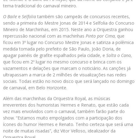
tema tradicional do carnaval mineiro.
O Baile
e
Selfolia
também são campeãs de concursos recentes,
sendo a primeira do Mestre Jonas de 2014 e Selfolia do Concurso
Mineiro de Marchinhas, em 2015. Neste ano a Orquestra ganhou
repercussão nacional com as machinhas
Pinto por Cima,
que
ficou em 3º lugar no Concurso Mestre Jonas e satiriza a polêmica
medida tomada pelo prefeito de São Paulo, João Doria, de
apagar painéis de grafite espalhados pela cidade, e
Solta o Cano,
que ficou em 2º lugar no mesmo concurso e brinca com os
vazamentos e delações que marcam o noticiário. As canções já
ultrapassam a marca de 2 milhões de visualizações nas redes
sociais. Todas estão no novo disco que será lançado no domingo
de carnaval, em Belo Horizonte.
Além das marchinhas da Orquestra Royal, as músicas
irreverentes dos humoristas Hermes e Renato, que estão cada
vez mais envolvidos com o carnaval, também farão parte do
show. “Estamos muito empolgados com a participação dos
ícones do humor Hermes e Renato. Tenho certeza que será uma
noite de muitas risadas”, diz Vitor Velloso, idealizador da
Orquestra Royal.