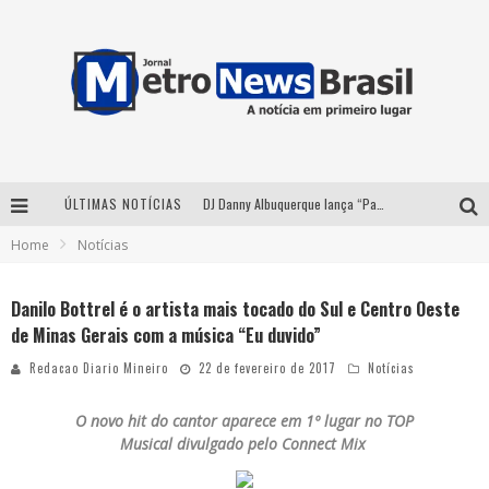
ÚLTIMAS NOTÍCIAS
DJ Danny Albuquerque lança “Paixão de Peão” e consolida fusão entre funk e piseiro
Home
Notícias
Summit Brucker 2026: evento em Votuporanga (SP) projeta o futuro do setor funerário
Modão Mangalarga Marchador reúne Zezé Di Camargo, Clayton & Romário e Bruna Lipiani nesta sexta-feira no Expominas
Danilo Bottrel é o artista mais tocado do Sul e Centro Oeste
de Minas Gerais com a música “Eu duvido”
Proibida anuncia retorno da Puro Malte Extra e consolida trajetória de democratização cervejeira no Brasil
Redacao Diario Mineiro
22 de fevereiro de 2017
Notícias
O novo hit do cantor aparece em 1º lugar no TOP
Musical divulgado pelo Connect Mix