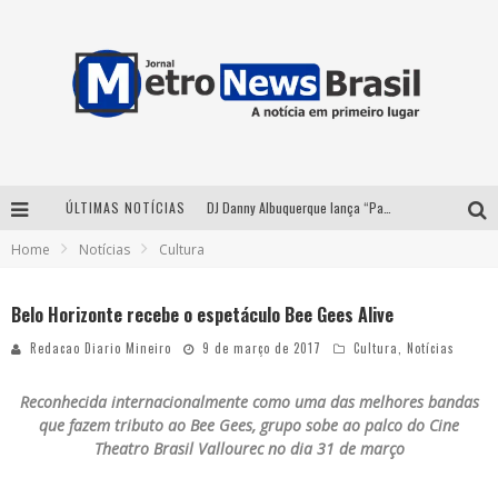
ÚLTIMAS NOTÍCIAS
DJ Danny Albuquerque lança “Paixão de Peão” e consolida fusão entre funk e piseiro
Home
Notícias
Cultura
Summit Brucker 2026: evento em Votuporanga (SP) projeta o futuro do setor funerário
Modão Mangalarga Marchador reúne Zezé Di Camargo, Clayton & Romário e Bruna Lipiani nesta sexta-feira no Expominas
Belo Horizonte recebe o espetáculo Bee Gees Alive
Proibida anuncia retorno da Puro Malte Extra e consolida trajetória de democratização cervejeira no Brasil
Redacao Diario Mineiro
9 de março de 2017
Cultura
,
Notícias
Reconhecida internacionalmente como uma das melhores bandas
que fazem tributo ao Bee Gees, grupo sobe ao palco do Cine
Theatro Brasil Vallourec no dia 31 de março