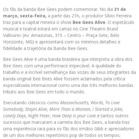
Os fãs da banda Bee Gees podem comemorar. No dia
31 de
março, sexta-feira,
a partir das 21h, o produtor Sílvio Ferreira
traz para a capital mineira o show
Bee Gees Alive
. O espetáculo
musical e teatral estará em cartaz no Cine Theatro Brasil
Vallourec (Av. Amazonas, 315 – Centro – Praça Sete, Belo
Horizonte, MG) e apresentará com os mínimos detalhes e
fidelidade a trajetória da Banda Bee Gees.
Bee Gees Alive é uma banda brasileira que interpreta a obra dos
Bee Gees com uma performace impecável. A qualidade do
trabalho e a incrível semelhança das vozes de seus integrantes da
banda original Bee Bees Alive fossem aclamados pela crítica
especializada internacional como uma das três melhores bandas
tributo aos Bee Gees em todo o mundo.
Executando clássicos como
Massachusetts, Words, To Love
Somebody, Stayin Alive, More Than a Woman, I Started a Joke,
Lonely Days, Night Fever, How Deep is your Love
e tantos outros
sucessos que marcaram a carreira dos Bee Gees, a banda traz
uma experiência rara para os fãs dos irmãos Gibb e apreciadores
de um dos melhores repertórios pop de todos os tempos.