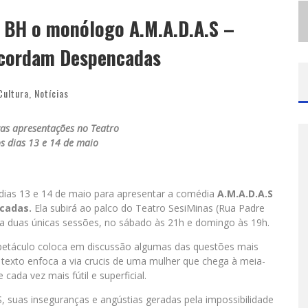
M
ODÃO MANGALARGA MARCHADOR REÚNE ZEZÉ DI CAMARGO, CLAYTON & ROMÁRIO E BRUNA LIPIANI NESTA SEXTA-FEIRA NO EXPOMINAS
m BH o monólogo A.M.A.D.A.S –
P
ROIBIDA ANUNCIA RETORNO DA PURO MALTE EXTRA E CONSOLIDA TRAJETÓRIA DE DEMOCRATIZAÇÃO CERVEJEIRA NO BRASIL
Acordam Despencadas
Cultura
,
Notícias
icas apresentações no Teatro
s dias 13 e 14 de maio
os dias 13 e 14 de maio para apresentar a comédia
A.M.A.D.A.S
ncadas.
Ela subirá ao palco do Teatro SesiMinas (Rua Padre
ra duas únicas sessões, no sábado às 21h e domingo às 19h.
spetáculo coloca em discussão algumas das questões mais
 texto enfoca a via crucis de uma mulher que chega à meia-
ada vez mais fútil e superficial.
 suas inseguranças e angústias geradas pela impossibilidade