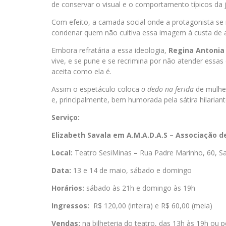
de conservar o visual e o comportamento típicos da j
Com efeito, a camada social onde a protagonista se
condenar quem não cultiva essa imagem à custa de aca
Embora refratária a essa ideologia,
Regina Antoni
vive, e se pune e se recrimina por não atender essas
aceita como ela é.
Assim o espetáculo coloca
o dedo na ferida
de mulher
e, principalmente, bem humorada pela sátira hilaria
Serviço:
Elizabeth Savala em A.M.A.D.A.S – Associação
Local:
Teatro SesiMinas
–
Rua Padre Marinho, 60, Sa
Data:
13 e 14 de maio, sábado e domingo
Horários:
sábado às 21h e domingo às 19h
Ingressos:
R$ 120,00 (inteira) e R$ 60,00 (meia)
Vendas:
na bilheteria do teatro, das 13h às 19h ou p