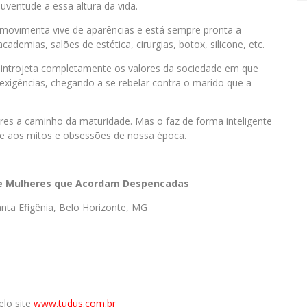
uventude a essa altura da vida.
 movimenta vive de aparências e está sempre pronta a
demias, salões de estética, cirurgias, botox, silicone, etc.
a
introjeta completamente os valores da sociedade em que
 exigências, chegando a se rebelar contra o marido que a
es a caminho da maturidade. Mas o faz de forma inteligente
nte aos mitos e obsessões de nossa época.
 de Mulheres que Acordam Despencadas
nta Efigênia, Belo Horizonte, MG
elo site
www.tudus.com.br