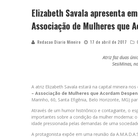
Elizabeth Savala apresenta e
Associação de Mulheres que 
Redacao Diario Mineiro
17 de abril de 2017
Atriz faz duas ún
SesiMinas, no
A atriz Elizabeth Savala estará na capital mineira n
– Associação de Mulheres que Acordam Despe
Marinho, 60, Santa Efigênia, Belo Horizonte, MG) pa
Através de um humor histriônico e contagiante, o e
importantes sobre a condição da mulher moderna
:
o
idade pressionada pelas demandas de uma sociedade c
A protagonista expõe em uma reunião da A.M.A.D.A.S,