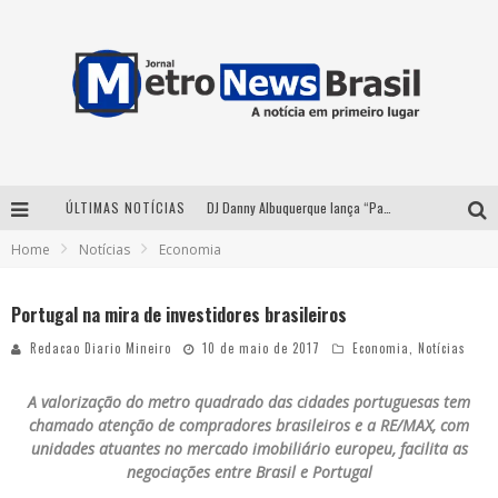
ÚLTIMAS NOTÍCIAS
DJ Danny Albuquerque lança “Paixão de Peão” e consolida fusão entre funk e piseiro
Home
Notícias
Economia
Summit Brucker 2026: evento em Votuporanga (SP) projeta o futuro do setor funerário
Modão Mangalarga Marchador reúne Zezé Di Camargo, Clayton & Romário e Bruna Lipiani nesta sexta-feira no Expominas
Portugal na mira de investidores brasileiros
Proibida anuncia retorno da Puro Malte Extra e consolida trajetória de democratização cervejeira no Brasil
Redacao Diario Mineiro
10 de maio de 2017
Economia
,
Notícias
A valorização do metro quadrado das cidades portuguesas tem
chamado atenção de compradores brasileiros e a RE/MAX, com
unidades atuantes no mercado imobiliário europeu, facilita as
negociações entre Brasil e Portugal