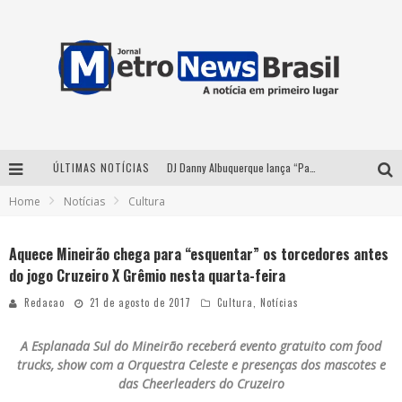
ÚLTIMAS NOTÍCIAS
DJ Danny Albuquerque lança “Paixão de Peão” e consolida fusão entre funk e piseiro
Home
Notícias
Cultura
Summit Brucker 2026: evento em Votuporanga (SP) projeta o futuro do setor funerário
Modão Mangalarga Marchador reúne Zezé Di Camargo, Clayton & Romário e Bruna Lipiani nesta sexta-feira no Expominas
Aquece Mineirão chega para “esquentar” os torcedores antes
do jogo Cruzeiro X Grêmio nesta quarta-feira
Proibida anuncia retorno da Puro Malte Extra e consolida trajetória de democratização cervejeira no Brasil
Redacao
21 de agosto de 2017
Cultura
,
Notícias
A Esplanada Sul do Mineirão receberá evento gratuito com food
trucks, show com a Orquestra Celeste e presenças dos mascotes e
das Cheerleaders do Cruzeiro