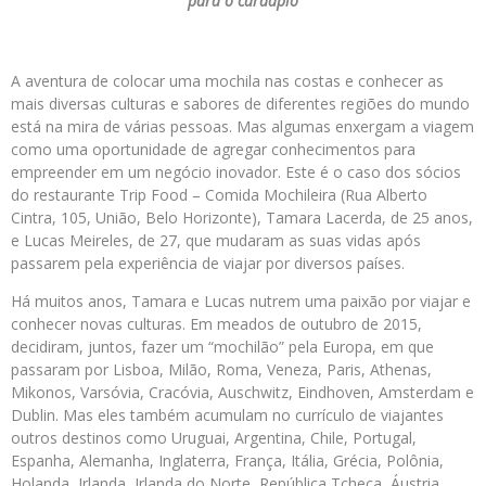
para o cardápio
A aventura de colocar uma mochila nas costas e conhecer as
mais diversas culturas e sabores de diferentes regiões do mundo
está na mira de várias pessoas. Mas algumas enxergam a viagem
como uma oportunidade de agregar conhecimentos para
empreender em um negócio inovador. Este é o caso dos sócios
do restaurante Trip Food – Comida Mochileira (Rua Alberto
Cintra, 105, União, Belo Horizonte), Tamara Lacerda, de 25 anos,
e Lucas Meireles, de 27, que mudaram as suas vidas após
passarem pela experiência de viajar por diversos países.
Há muitos anos, Tamara e Lucas nutrem uma paixão por viajar e
conhecer novas culturas. Em meados de outubro de 2015,
decidiram, juntos, fazer um “mochilão” pela Europa, em que
passaram por Lisboa, Milão, Roma, Veneza, Paris, Athenas,
Mikonos, Varsóvia, Cracóvia, Auschwitz, Eindhoven, Amsterdam e
Dublin. Mas eles também acumulam no currículo de viajantes
outros destinos como Uruguai, Argentina, Chile, Portugal,
Espanha, Alemanha, Inglaterra, França, Itália, Grécia, Polônia,
Holanda, Irlanda, Irlanda do Norte, República Tcheca, Áustria,