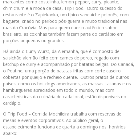
marcantes como costelinha, lemon pepper, curry, picante,
chimichurri e a moda da casa, Trip Food. Outro sucesso do
restaurante é o Zapiekanka, um típico sanduíche polonês, com
baguete, criado no período pós-guerra e muito tradicional nas
ruas da Cracóvia. Mas para quem quer o autêntico sabor
brasileiro, as coxinhas também fazem parte do cardápio em
porções pequenas ou grandes.
Há ainda o Curry Wurst, da Alemanha, que é composto de
salsichão alemão feito com carnes de porco, regado com
ketchup de curry e acompanhado por batatas belgas. Do Canadá,
o Poutine, uma porção de batatas fritas com corte caseiro
cobertas por queijo e recheio quente. Outros pratos de outros
países, como os hot dogs americanos, as massas italianas e os
hambúrgueres apreciados em todo o mundo, mas com
características da culinária de cada local, estão disponíveis no
cardápio.
O Trip Food – Comida Mochileira trabalha com reservas de
mesas e eventos corporativos. Ao público geral, o
estabelecimento funciona de quarta a domingo nos horários
abaixo: