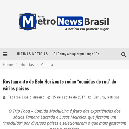
ÚLTIMAS NOTÍCIAS
DJ Danny Albuquerque lança “Paixão de Peão” e consolida fusão entre funk e piseiro
Home
Notícias
Cultura
Summit Brucker 2026: evento em Votuporanga (SP) projeta o futuro do setor funerário
Modão Mangalarga Marchador reúne Zezé Di Camargo, Clayton & Romário e Bruna Lipiani nesta sexta-feira no Expominas
Restaurante de Belo Horizonte reúne “comidas de rua” de
vários países
Proibida anuncia retorno da Puro Malte Extra e consolida trajetória de democratização cervejeira no Brasil
Redacao Diario Mineiro
25 de agosto de 2017
Cultura
,
Notícias
O Trip Food – Comida Mochileira é fruto das experiências dos
sócios Tamara Lacerda e Lucas Meireles, que fizeram um
“mochilão” por diversos países e selecionaram o que mais gostaram