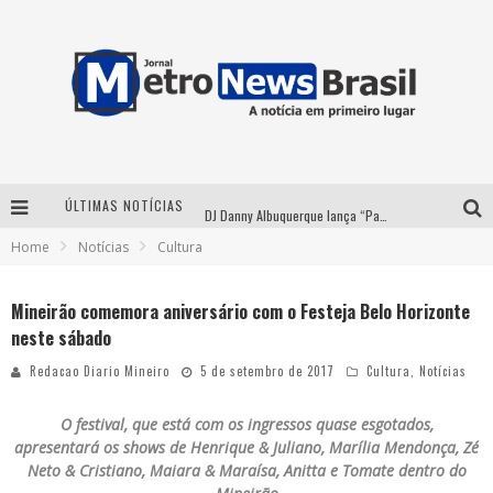
ÚLTIMAS NOTÍCIAS
DJ Danny Albuquerque lança “Paixão de Peão” e consolida fusão entre funk e piseiro
Home
Notícias
Cultura
Summit Brucker 2026: evento em Votuporanga (SP) projeta o futuro do setor funerário
Modão Mangalarga Marchador reúne Zezé Di Camargo, Clayton & Romário e Bruna Lipiani nesta sexta-feira no Expominas
Mineirão comemora aniversário com o Festeja Belo Horizonte
neste sábado
Proibida anuncia retorno da Puro Malte Extra e consolida trajetória de democratização cervejeira no Brasil
Redacao Diario Mineiro
5 de setembro de 2017
Cultura
,
Notícias
O festival, que está com os ingressos quase esgotados,
apresentará os shows de Henrique & Juliano, Marília Mendonça, Zé
Neto & Cristiano, Maiara & Maraísa, Anitta e Tomate dentro do