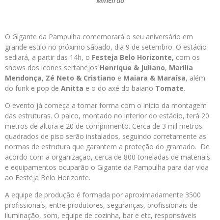
Mineirão
O Gigante da Pampulha comemorará o seu aniversário em
grande estilo no próximo sábado, dia 9 de setembro. O estádio
sediará, a partir das 14h, o
Festeja Belo Horizonte,
com os
shows dos ícones sertanejos
Henrique & Juliano
,
Marília
Mendonça
,
Zé Neto & Cristiano
e
Maiara & Maraísa
, além
do funk e pop de
Anitta
e o do axé do baiano
Tomate
.
O evento já começa a tomar forma com o início da montagem
das estruturas. O palco, montado no interior do estádio, terá 20
metros de altura e 20 de comprimento. Cerca de 3 mil metros
quadrados de piso serão instalados, seguindo corretamente as
normas de estrutura que garantem a proteção do gramado. De
acordo com a organização, cerca de 800 toneladas de materiais
e equipamentos ocuparão o Gigante da Pampulha para dar vida
ao Festeja Belo Horizonte.
A equipe de produção é formada por aproximadamente 3500
profissionais, entre produtores, seguranças, profissionais de
iluminação, som, equipe de cozinha, bar e etc, responsáveis