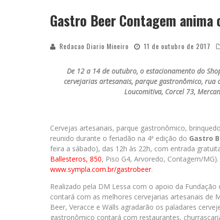
Gastro Beer Contagem anima o
Redacao Diario Mineiro
11 de outubro de 2017
De 12 a 14 de outubro, o estacionamento do Sho
cervejarias artesanais, parque gastronômico, rua 
Loucomitiva, Corcel 73, Mercan
Cervejas artesanais, parque gastronômico, brinquedos
reunido durante o feriadão na 4ª edição do
Gastro 
feira a sábado), das 12h às 22h, com entrada gratu
Ballesteros, 850
, Piso G4, Arvoredo, Contagem/MG). 
www.sympla.com.br/gastrobeer
.
Realizado pela DM Lessa com o apoio da Fundação d
contará com as melhores cervejarias artesanais de M
Beer, Veracce e Wälls agradarão os paladares cervej
gastronômico contará com restaurantes, churrascaria