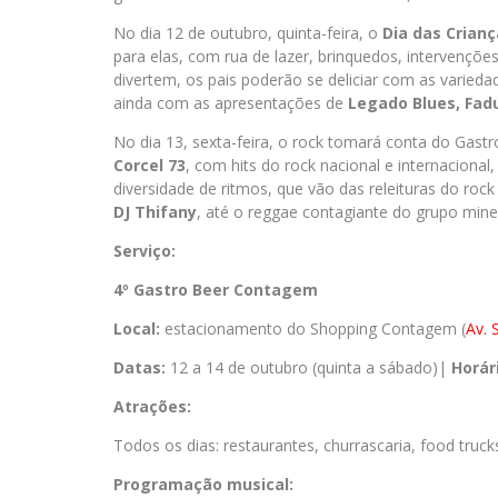
No dia 12 de outubro, quinta-feira, o
Dia das Crian
para elas, com rua de lazer, brinquedos, intervençõe
divertem, os pais poderão se deliciar com as varied
ainda com as apresentações de
Legado Blues, Fad
No dia 13, sexta-feira, o rock tomará conta do Ga
Corcel 73
, com hits do rock nacional e internaciona
diversidade de ritmos, que vão das releituras do roc
DJ Thifany
, até o reggae contagiante do grupo min
Serviço:
4º Gastro Beer Contagem
Local:
estacionamento do Shopping Contagem (
Av. 
Datas:
12 a 14 de outubro (quinta a sábado)|
Horár
Atrações:
Todos os dias: restaurantes, churrascaria, food truck
Programação musical: