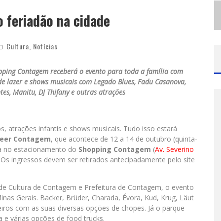
M
ODÃO MANGALARGA MARCHADOR REÚNE ZEZÉ DI CAMARGO, CLAYTON & ROMÁRIO E BRUNA LIPIANI NESTA SEXTA-FEIRA NO EXPOMINAS
 feriadão na cidade
P
ROIBIDA ANUNCIA RETORNO DA PURO MALTE EXTRA E CONSOLIDA TRAJETÓRIA DE DEMOCRATIZAÇÃO CERVEJEIRA NO BRASIL
Cultura
,
Notícias
pping Contagem receberá o evento para toda a família com
de lazer e shows musicais com Legado Blues, Fadu Casanova,
tes, Manitu, DJ Thifany e outras atrações
, atrações infantis e shows musicais. Tudo isso estará
Beer Contagem
, que acontece de 12 a 14 de outubro (quinta-
ita no estacionamento do
Shopping Contagem
(
Av. Severino
Os ingressos devem ser retirados antecipadamente pelo site
e Cultura de Contagem e Prefeitura de Contagem, o evento
inas Gerais. Backer, Brüder, Charada, Évora, Kud, Krug, Läut
eiros com as suas diversas opções de chopes. Já o parque
 e várias opções de food trucks.