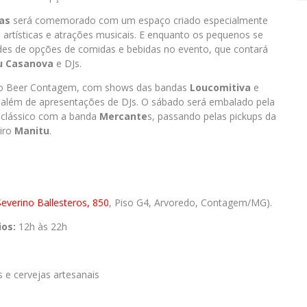
ças
será comemorado com um espaço criado especialmente
s artísticas e atrações musicais. E enquanto os pequenos se
ades de opções de comidas e bebidas no evento, que contará
u Casanova
e DJs.
stro Beer Contagem, com shows das bandas
Loucomitiva
e
l, além de apresentações de DJs. O sábado será embalado pela
k clássico com a banda
Mercante
s, passando pelas pickups da
eiro
Manitu
.
Severino Ballesteros, 850
, Piso G4, Arvoredo, Contagem/MG).
ios:
12h às 22h
s e cervejas artesanais