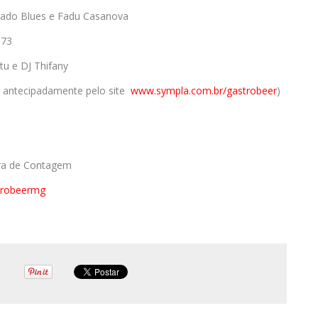
egado Blues e Fadu Casanova
 73
tu e DJ Thifany
s antecipadamente pelo site
www.sympla.com.br/gastrobeer
)
ura de Contagem
trobeermg