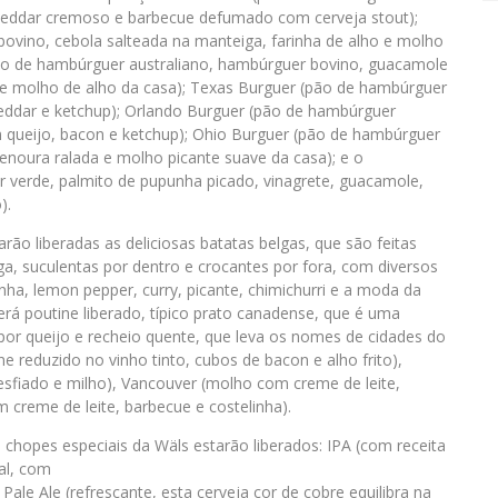
heddar cremoso e barbecue defumado com cerveja stout);
ovino, cebola salteada na manteiga, farinha de alho e molho
ão de hambúrguer australiano, hambúrguer bovino, guacamole
e molho de alho da casa); Texas Burguer (pão de hambúrguer
heddar e ketchup); Orlando Burguer (pão de hambúrguer
 queijo, bacon e ketchup); Ohio Burguer (pão de hambúrguer
enoura ralada e molho picante suave da casa); e o
 verde, palmito de pupunha picado, vinagrete, guacamole,
).
o liberadas as deliciosas batatas belgas, que são feitas
ga, suculentas por dentro e crocantes por fora, com diversos
a, lemon pepper, curry, picante, chimichurri e a moda da
á poutine liberado, típico prato canadense, que é uma
 por queijo e recheio quente, que leva os nomes de cidades do
 reduzido no vinho tinto, cubos de bacon e alho frito),
esfiado e milho), Vancouver (molho com creme de leite,
creme de leite, barbecue e costelinha).
e chopes especiais da Wäls estarão liberados: IPA (com receita
ial, com
Pale Ale (refrescante, esta cerveja cor de cobre equilibra na