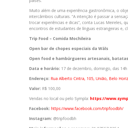
países.
Muito além de uma experiência gastronômica, o obje
intercâmbios culturais. “A intenção é passar a sens
trocar experiências e dicas”, conta Lucas Meireles, q
encontros de estudantes de línguas estrangeiras e, cl
Trip Food – Comida Mochileira
Open bar de chopes especiais da Wäls
Open food e hambúrgueres artesanais, batatas
Data e horário:
17 de dezembro, domingo, das 14h
Endereço:
Rua Alberto Cintra, 105, União, Belo Hor
Valor:
R$ 100,00
Vendas no local ou pelo Sympla:
https://www.symp
Facebook:
https://www.
facebook.com/tripfoodbh/
Instagram:
@tripfoodbh