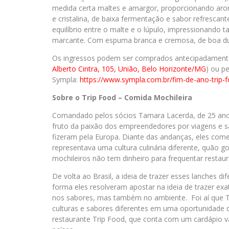
medida certa maltes e amargor, proporcionando aromas
e cristalina, de baixa fermentação e sabor refrescan
equilíbrio entre o malte e o lúpulo, impressionando
marcante. Com espuma branca e cremosa, de boa dur
Os ingressos podem ser comprados antecipadamente 
Alberto Cintra, 105, União, Belo Horizonte/MG
) ou p
Sympla:
https://www.sympla.com.br/fim-
de-ano-trip-
Sobre o Trip Food – Comida Mochileira
Comandado pelos sócios Tamara Lacerda, de 25 anos,
fruto da paixão dos empreendedores por viagens e s
fizeram pela Europa. Diante das andanças, eles com
representava uma cultura culinária diferente, quão g
mochileiros não tem dinheiro para frequentar restaur
De volta ao Brasil, a ideia de trazer esses lanches d
forma eles resolveram apostar na ideia de trazer e
nos sabores, mas também no ambiente. Foi aí que 
culturas e sabores diferentes em uma oportunidade 
restaurante Trip Food, que conta com um cardápio va