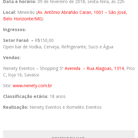
Data e horário:
09 de fevereiro de 2018, sexta-feira, às 22h
Local:
Mineirão (
Av. Antônio Abrahão Caran, 1001 – São José,
Belo Horizonte/MG
)
Ingressos:
Setor Faraó –
R$150,00
Open bar de Vodka, Cerveja, Refrigerante, Suco e Água
Vendas:
Nenety Eventos – Shopping 5ª
Avenida
– Rua Alagoas, 1314
, Piso
C, loja 16, Savassi
Site:
www.nenety.com.br
Classificação etária:
18 anos
Realização:
Nenety Eventos e Romelito Eventos