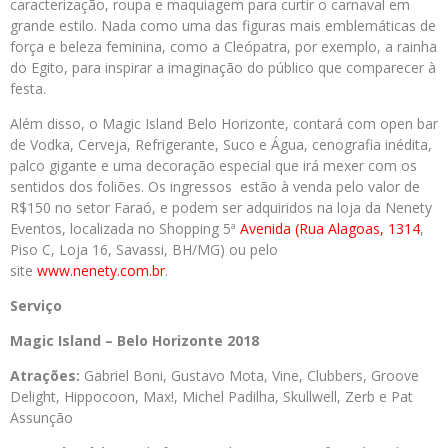
caracterização, roupa e maquiagem para curtir o carnaval em
grande estilo. Nada como uma das figuras mais emblemáticas de
força e beleza feminina, como a Cleópatra, por exemplo, a rainha
do Egito, para inspirar a imaginação do público que comparecer à
festa.
Além disso, o Magic Island Belo Horizonte, contará com open bar
de Vodka, Cerveja, Refrigerante, Suco e Água, cenografia inédita,
palco gigante e uma decoração especial que irá mexer com os
sentidos dos foliões. Os ingressos estão à venda pelo valor de
R$150 no setor Faraó, e podem ser adquiridos na loja da Nenety
Eventos, localizada no Shopping 5ª
Avenida (Rua Alagoas, 1314
,
Piso C, Loja 16, Savassi, BH/MG) ou pelo
site
www.nenety.com.br
.
Serviço
Magic Island – Belo Horizonte 2018
Atrações:
Gabriel Boni, Gustavo Mota, Vine, Clubbers, Groove
Delight, Hippocoon, Max!, Michel Padilha, Skullwell, Zerb e Pat
Assunção