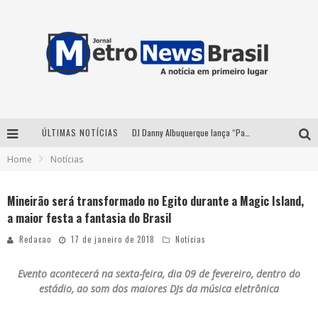
ÚLTIMAS NOTÍCIAS
DJ Danny Albuquerque lança “Paixão de Peão” e consolida fusão entre funk e piseiro
Home
Notícias
Summit Brucker 2026: evento em Votuporanga (SP) projeta o futuro do setor funerário
Modão Mangalarga Marchador reúne Zezé Di Camargo, Clayton & Romário e Bruna Lipiani nesta sexta-feira no Expominas
Mineirão será transformado no Egito durante a Magic Island,
a maior festa a fantasia do Brasil
Proibida anuncia retorno da Puro Malte Extra e consolida trajetória de democratização cervejeira no Brasil
Redacao
17 de janeiro de 2018
Notícias
Evento acontecerá na sexta-feira, dia 09 de fevereiro, dentro do
estádio, ao som dos maiores DJs da música eletrônica