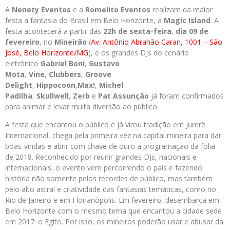
A
Nenety Eventos
e a
Romelito Eventos
realizam da maior
festa a fantasia do Brasil em Belo Horizonte, a
Magic Island
. A
festa acontecerá a partir das
22h de sexta-feira
,
dia 09 de
fevereiro
, no
Mineirão
(
Av. Antônio Abrahão Caran, 1001 – São
José, Belo Horizonte/MG
), e os grandes DJs do cenário
eletrônico
Gabriel Boni
,
Gustavo
Mota
,
Vine
,
Clubbers
,
Groove
Delight
,
Hippocoon
,
Max!
,
Michel
Padilha
,
Skullwell
,
Zerb
e
Pat Assunção
já foram confirmados
para animar e levar muita diversão ao público.
A festa que encantou o público e já virou tradição em Jurerê
Internacional, chega pela primeira vez na capital mineira para dar
boas-vindas e abrir com chave de ouro a programação da folia
de 2018. Reconhecido por reunir grandes DJs, nacionais e
internacionais, o evento vem percorrendo o país e fazendo
história não somente pelos recordes de público, mas também
pelo alto astral e criatividade das fantasias temáticas, como no
Rio de Janeiro e em Florianópolis. Em fevereiro, desembarca em
Belo Horizonte com o mesmo tema que encantou a cidade sede
em 2017: o Egito. Por isso, os mineiros poderão usar e abusar da