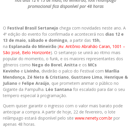
nos dias 12 e 13 de maio, no Mineirão; lote relâmpago
promocional fica disponível por 48 horas
O
Festival
Brasil
Sertanejo
chega com novidades neste ano. A
4ª edição do evento foi confirmada e acontecerá nos
dias 12 e
13 de maio
,
sábado e domingo
, a partir das
15h
,
na
Esplanada do Mineirão
(
Av. Antônio Abrahão Caran, 1001 –
São José, Belo Horizonte
). O sertanejo se unirá ao ritmo mais
popular do momento, o funk, e os maiores representantes dos
gêneros como
Nego do Borel
,
Anitta
e os
MCs
Kevinho
e
Livinho
, dividirão o palco do Festival com
Marília
Mendonça
,
Zé Neto & Cristiano
,
Gusttavo Lima
,
Henrique &
Juliano
e
Felipe Araújo
, que prometem animar o público no
Gigante da Pampulha.
Léo Santana
foi escalado para dar o seu
tempero especial à programação.
Quem quiser garantir o ingresso com o valor mais barato pode
antecipar a compra. A partir de hoje, 22 de fevereiro, o lote
relâmpago estará disponível pelo site
www.nenety.com.br
por
apenas 48 horas.