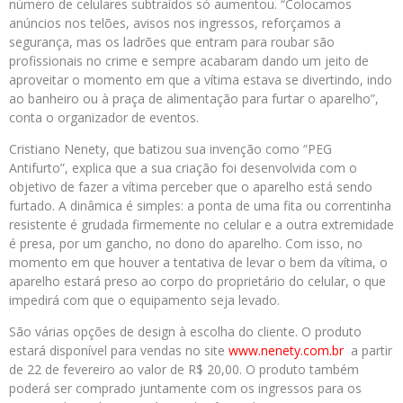
número de celulares subtraídos só aumentou. “Colocamos
anúncios nos telões, avisos nos ingressos, reforçamos a
segurança, mas os ladrões que entram para roubar são
profissionais no crime e sempre acabaram dando um jeito de
aproveitar o momento em que a vítima estava se divertindo, indo
ao banheiro ou à praça de alimentação para furtar o aparelho”,
conta o organizador de eventos.
Cristiano Nenety, que batizou sua invenção como “PEG
Antifurto”, explica que a sua criação foi desenvolvida com o
objetivo de fazer a vítima perceber que o aparelho está sendo
furtado. A dinâmica é simples: a ponta de uma fita ou correntinha
resistente é grudada firmemente no celular e a outra extremidade
é presa, por um gancho, no dono do aparelho. Com isso, no
momento em que houver a tentativa de levar o bem da vítima, o
aparelho estará preso ao corpo do proprietário do celular, o que
impedirá com que o equipamento seja levado.
São várias opções de design à escolha do cliente. O produto
estará disponível para vendas no site
www.nenety.com.br
a partir
de 22 de fevereiro ao valor de R$ 20,00. O produto também
poderá ser comprado juntamente com os ingressos para os