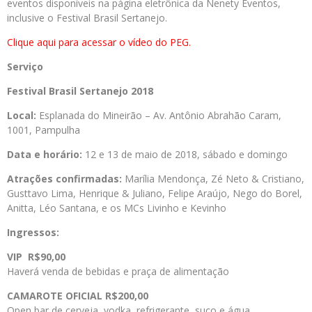
eventos disponíveis na página eletrônica da Nenety Eventos,
inclusive o Festival Brasil Sertanejo.
Clique aqui para acessar o vídeo do PEG.
Serviço
Festival
Brasil
Sertanejo 2018
Local:
Esplanada do Mineirão – Av. Antônio Abrahão Caram,
1001, Pampulha
Data e horário:
12 e 13 de maio de 2018, sábado e domingo
Atrações confirmadas:
Marília Mendonça, Zé Neto & Cristiano,
Gusttavo Lima, Henrique & Juliano, Felipe Araújo, Nego do Borel,
Anitta, Léo Santana, e os MCs Livinho e Kevinho
Ingressos:
VIP
R$90,00
Haverá venda de bebidas e praça de alimentação
CAMAROTE OFICIAL
R$200,00
Open bar de cerveja, vodka, refrigerante, suco e água.