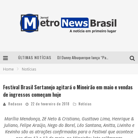
ÚLTIMAS NOTÍCIAS
DJ Danny Albuquerque lança “Paixão de Peão” e consolida fusão entre funk e piseiro
Home
Notícias
Summit Brucker 2026: evento em Votuporanga (SP) projeta o futuro do setor funerário
Modão Mangalarga Marchador reúne Zezé Di Camargo, Clayton & Romário e Bruna Lipiani nesta sexta-feira no Expominas
Festival Brasil Sertanejo agitará o Mineirão em maio e vendas
de ingressos começam hoje
Proibida anuncia retorno da Puro Malte Extra e consolida trajetória de democratização cervejeira no Brasil
Redacao
22 de fevereiro de 2018
Notícias
Marília Mendonça, Zé Neto & Cristiano, Gusttavo Lima, Henrique &
Juliano, Felipe Araújo, Nego do Borel, Léo Santana, Anitta, Livinho e
Kevinho são as atrações confirmadas para o Festival que acontece