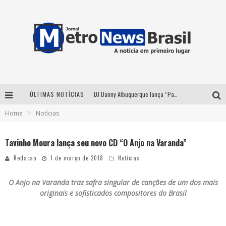
ÚLTIMAS NOTÍCIAS
DJ Danny Albuquerque lança “Paixão de Peão” e consolida fusão entre funk e piseiro
Home
Notícias
Summit Brucker 2026: evento em Votuporanga (SP) projeta o futuro do setor funerário
Modão Mangalarga Marchador reúne Zezé Di Camargo, Clayton & Romário e Bruna Lipiani nesta sexta-feira no Expominas
Tavinho Moura lança seu novo CD “O Anjo na Varanda”
Proibida anuncia retorno da Puro Malte Extra e consolida trajetória de democratização cervejeira no Brasil
Redacao
1 de março de 2018
Notícias
O Anjo na Varanda
traz safra singular de canções de
um dos mais
originais e sofisticados compositores do Brasil