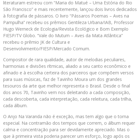
literaturam estreou com “Maria do Matué – Uma Estória do Rio
São Francisco” e mais recentemente, lançou dois livros dedicados
à fotografia de pássaros. O livro “Pássaros Poemas – Aves na
Pampulha” recebeu os prêmios Gentileza Urbana/IAB, Professor
Hugo Werneck de Ecologia/Revista Ecológico e Bom Exemplo
FIESP/TV Globo. “Vale do Mutum – Aves da Mata Atlântica”
recebeu o prêmio JK de Cultura e
Desenvolvimento/FIESP/Mercado Comum.
Compositor de rara qualidade, autor de melodias peculiares,
harmonias e divisões rítmicas, aliado a seu canto econômico e
afinado e à escolha certeira dos parceiros que compõem versos
para suas músicas, faz de Tavinho Moura um dos grandes
tesouros da arte que melhor representa o Brasil. Desde o final
dos anos 70, Tavinho vem nos deleitando a cada composição,
cada descoberta, cada interpretação, cada releitura, cada trilha,
cada álbum.
O Anjo Na Varanda não é exceção, mas tem algo que o torna
especial. Na contramão dos tempos que correm, o álbum requer
calma e concentração para ser devidamente apreciado. Mas o
que à primeira vista poderia parecer um esforço, logo após os