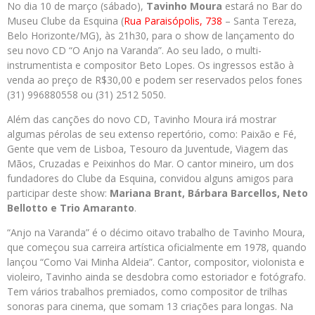
No dia 10 de março (sábado),
Tavinho Moura
estará no Bar do
Museu Clube da Esquina (
Rua Paraisópolis, 738
– Santa Tereza,
Belo Horizonte/MG), às 21h30, para o show de lançamento do
seu novo CD “O Anjo na Varanda”. Ao seu lado, o multi-
instrumentista e compositor Beto Lopes. Os ingressos estão à
venda ao preço de R$30,00 e podem ser reservados pelos fones
(31) 996880558 ou (31) 2512 5050.
Além das canções do novo CD, Tavinho Moura irá mostrar
algumas pérolas de seu extenso repertório, como: Paixão e Fé,
Gente que vem de Lisboa, Tesouro da Juventude, Viagem das
Mãos, Cruzadas e Peixinhos do Mar. O cantor mineiro, um dos
fundadores do Clube da Esquina, convidou alguns amigos para
participar deste show:
Mariana Brant, Bárbara Barcellos, Neto
Bellotto e Trio Amaranto
.
“Anjo na Varanda” é o décimo oitavo trabalho de Tavinho Moura,
que começou sua carreira artística oficialmente em 1978, quando
lançou “Como Vai Minha Aldeia”. Cantor, compositor, violonista e
violeiro, Tavinho ainda se desdobra como estoriador e fotógrafo.
Tem vários trabalhos premiados, como compositor de trilhas
sonoras para cinema, que somam 13 criações para longas. Na