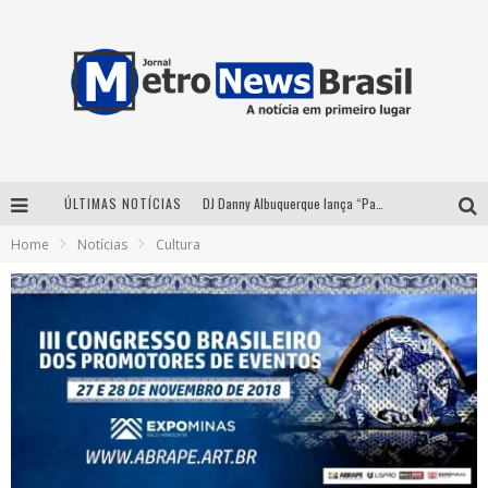
ÚLTIMAS NOTÍCIAS
DJ Danny Albuquerque lança “Paixão de Peão” e consolida fusão entre funk e piseiro
Home
Notícias
Cultura
Summit Brucker 2026: evento em Votuporanga (SP) projeta o futuro do setor funerário
Modão Mangalarga Marchador reúne Zezé Di Camargo, Clayton & Romário e Bruna Lipiani nesta sexta-feira no Expominas
Proibida anuncia retorno da Puro Malte Extra e consolida trajetória de democratização cervejeira no Brasil