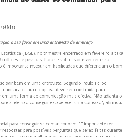
,
Notícias
ação a seu favor em uma entrevista de emprego
Estatística (IBGE), no trimestre encerrado em fevereiro a taxa
 milhões de pessoas. Para se sobressair e vencer essa
 é importante investir em habilidades que diferenciam o bom
e sair bem em uma entrevista. Segundo Paulo Felipe,
municação clara e objetiva deve ser construída para
tir em uma forma de comunicação mais efetiva. Não adianta o
sobre si ele não conseguir estabelecer uma conexão”, afirmou.
ncial para conseguir se comunicar bem. “É importante ter
ar respostas para possíveis perguntas que serão feitas durante
os pontos a serem melhorados, e a melhor forma de passar