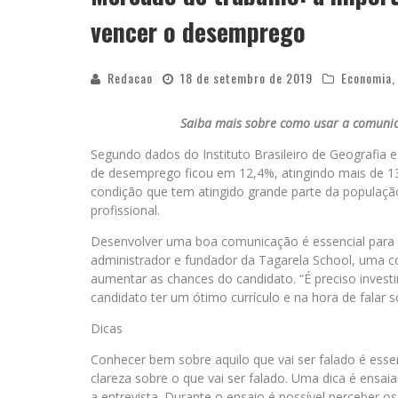
vencer o desemprego
Redacao
18 de setembro de 2019
Economia
Saiba mais sobre como usar a comunic
Segundo dados do Instituto Brasileiro de Geografia e 
de desemprego ficou em 12,4%, atingindo mais de 13
condição que tem atingido grande parte da população
profissional.
Desenvolver uma boa comunicação é essencial para s
administrador e fundador da Tagarela School, uma co
aumentar as chances do candidato. “É preciso inves
candidato ter um ótimo currículo e na hora de falar 
Dicas
Conhecer bem sobre aquilo que vai ser falado é esse
clareza sobre o que vai ser falado. Uma dica é ensai
a entrevista. Durante o ensaio é possível perceber 