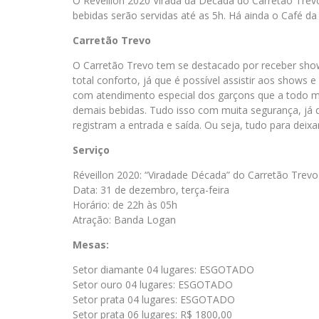
O Réveillon 2020 Virada da Década do Carretão Trevo, 
bebidas serão servidas até as 5h. Há ainda o Café da 
Carretão Trevo
O Carretão Trevo tem se destacado por receber shows
total conforto, já que é possível assistir aos shows
com atendimento especial dos garçons que a todo m
demais bebidas. Tudo isso com muita segurança, já 
registram a entrada e saída. Ou seja, tudo para deixa
Serviço
Réveillon 2020: “Viradade Década” do Carretão Trev
Data: 31 de dezembro, terça-feira
Horário: de 22h às 05h
Atração: Banda Logan
Mesas:
Setor diamante 04 lugares: ESGOTADO
Setor ouro 04 lugares: ESGOTADO
Setor prata 04 lugares: ESGOTADO
Setor prata 06 lugares: R$ 1800,00