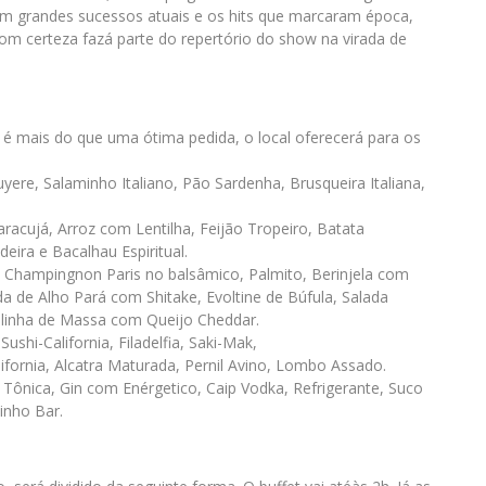
om grandes sucessos atuais e os hits que marcaram época,
com certeza fazá parte do repertório do show na virada de
 é mais do que uma ótima pedida, o local oferecerá para os
yere, Salaminho Italiano, Pão Sardenha, Brusqueira Italiana,
acujá, Arroz com Lentilha, Feijão Tropeiro, Batata
ira e Bacalhau Espiritual.
, Champingnon Paris no balsâmico, Palmito, Berinjela com
de Alho Pará com Shitake, Evoltine de Búfula, Salada
linha de Massa com Queijo Cheddar.
ushi-California, Filadelfia, Saki-Mak,
lifornia, Alcatra Maturada, Pernil Avino, Lombo Assado.
n Tônica, Gin com Enérgetico, Caip Vodka, Refrigerante, Suco
inho Bar.