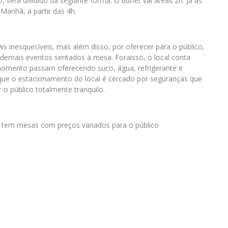
será dividido da seguinte forma. O buffet vai atéàs 2h. Já as
Manhã, a partir das 4h.
 inesquecíveis, mas além disso, por oferecer para o público,
 e demais eventos sentados à mesa. Foraisso, o local conta
omento passam oferecendo suco, água, refrigerante e
que o estacionamento do local é cercado por seguranças que
r o público totalmente tranquilo.
o tem mesas com preços variados para o público