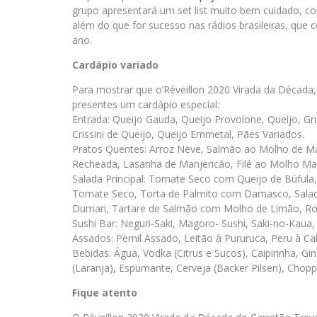
grupo apresentará um set list muito bem cuidado, c
além do que for sucesso nas rádios brasileiras, que 
ano.
Cardápio variado
Para mostrar que o’Réveillon 2020 Virada da Década,
presentes um cardápio especial:
Entrada: Queijo Gauda, Queijo Provolone, Queijo, Gru
Crissini de Queijo, Queijo Emmetal, Pães Variados.
Pratos Quentes: Arroz Neve, Salmão ao Molho de Mar
Recheada, Lasanha de Manjericão, Filé ao Molho Made
Salada Principal: Tomate Seco com Queijo de Búfula
Tomate Seco, Torta de Palmito com Damasco, Salada 
Dumari, Tartare de Salmão com Molho de Limão, Ro
Sushi Bar: Neguri-Saki, Magoro- Sushi, Saki-no-Kaua, S
Assados: Pernil Assado, Leitão à Pururuca, Peru à Ca
Bebidas: Água, Vodka (Citrus e Sucos), Caipirinha, Gi
(Laranja), Espumante, Cerveja (Backer Pilsen), Chopp
Fique atento