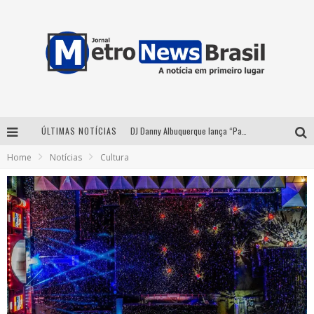
ÚLTIMAS NOTÍCIAS
DJ Danny Albuquerque lança “Paixão de Peão” e consolida fusão entre funk e piseiro
Home
Notícias
Cultura
Summit Brucker 2026: evento em Votuporanga (SP) projeta o futuro do setor funerário
Modão Mangalarga Marchador reúne Zezé Di Camargo, Clayton & Romário e Bruna Lipiani nesta sexta-feira no Expominas
Proibida anuncia retorno da Puro Malte Extra e consolida trajetória de democratização cervejeira no Brasil