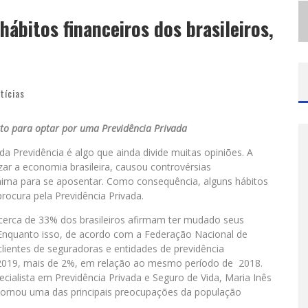
M
ODÃO MANGALARGA MARCHADOR REÚNE ZEZÉ DI CAMARGO, CLAYTON & ROMÁRIO E BRUNA LIPIANI NESTA SEXTA-FEIRA NO EXPOMINAS
ábitos financeiros dos brasileiros,
P
ROIBIDA ANUNCIA RETORNO DA PURO MALTE EXTRA E CONSOLIDA TRAJETÓRIA DE DEMOCRATIZAÇÃO CERVEJEIRA NO BRASIL
tícias
rto para optar por uma Previdência Privada
 Previdência é algo que ainda divide muitas opiniões. A
ar a economia brasileira, causou controvérsias
ínima para se aposentar. Como consequência, alguns hábitos
cura pela Previdência Privada.
e cerca de 33% dos brasileiros afirmam ter mudado seus
Enquanto isso, de acordo com a Federação Nacional de
clientes de seguradoras e entidades de previdência
019, mais de 2%, em relação ao mesmo período de 2018.
cialista em Previdência Privada e Seguro de Vida, Maria Inês
tornou uma das principais preocupações da população