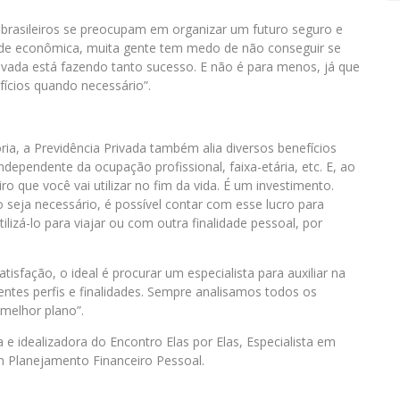
s brasileiros se preocupam em organizar um futuro seguro e
dade econômica, muita gente tem medo de não conseguir se
rivada está fazendo tanto sucesso. E não é para menos, já que
ícios quando necessário”.
ia, a Previdência Privada também alia diversos benefícios
ndependente da ocupação profissional, faixa-etária, etc. E, ao
 que você vai utilizar no fim da vida. É um investimento.
 seja necessário, é possível contar com esse lucro para
lizá-lo para viajar ou com outra finalidade pessoal, por
tisfação, o ideal é procurar um especialista para auxiliar na
rentes perfis e finalidades. Sempre analisamos todos os
 melhor plano”.
 e idealizadora do Encontro Elas por Elas, Especialista em
m Planejamento Financeiro Pessoal.