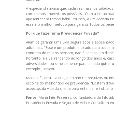
A especialista indica que, cada vez mais, os cidadão
com menos imprevistos possíveis. “Com a instabili
aposentar em tempo hábil. Por isso, a Previdência P
esse é o melhor método para garantir todos os benef
Por que fazer uma Previdência Privada?
Além de garantir uma vida segura após a aposentador
adicionais. “Esse é um produto indicado para todos, i
contrário do muitos pensam, não é apenas um dinheiro
Portanto, ele vai rendendo ao longo dos anos e, caso
adversidades, ou simplesmente para quando quiser uti
exemplo”, indicou.
Maria Inês destaca que, para não ter prejuízos ou insa
escolha do melhor tipo de previdência. “Existem dife
aspectos da vida do cliente para entender e indicar o
Fonte:
Maria Inês Prazeres, co-fundadora da Infovida
Previdência Privada e Seguro de Vida e Consultora e