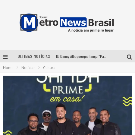
ÚLTIMAS NOTÍCIAS
DJ Danny Albuquerque lança “Paixão de Peão” e consolida fusão entre funk e piseiro
Home
Notícias
Cultura
Summit Brucker 2026: evento em Votuporanga (SP) projeta o futuro do setor funerário
Modão Mangalarga Marchador reúne Zezé Di Camargo, Clayton & Romário e Bruna Lipiani nesta sexta-feira no Expominas
Proibida anuncia retorno da Puro Malte Extra e consolida trajetória de democratização cervejeira no Brasil