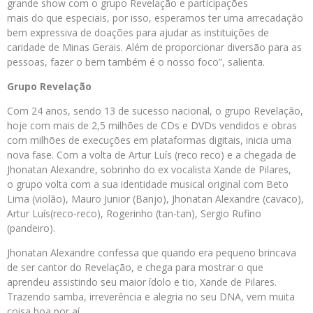
grande show com o grupo Revelação e participações
mais do que especiais, por isso, esperamos ter uma arrecadação
bem expressiva de doações para ajudar as instituições de
caridade de Minas Gerais. Além de proporcionar diversão para as
pessoas, fazer o bem também é o nosso foco”, salienta.
Grupo Revelação
Com 24 anos, sendo 13 de sucesso nacional, o grupo Revelação,
hoje com mais de 2,5 milhões de CDs e DVDs vendidos e obras
com milhões de execuções em plataformas digitais, inicia uma
nova fase. Com a volta de Artur Luís (reco reco) e a chegada de
Jhonatan Alexandre, sobrinho do ex vocalista Xande de Pilares,
o grupo volta com a sua identidade musical original com Beto
Lima (violão), Mauro Junior (Banjo), Jhonatan Alexandre (cavaco),
Artur Luís(reco-reco), Rogerinho (tan-tan), Sergio Rufino
(pandeiro).
Jhonatan Alexandre confessa que quando era pequeno brincava
de ser cantor do Revelação, e chega para mostrar o que
aprendeu assistindo seu maior ídolo e tio, Xande de Pilares.
Trazendo samba, irreverência e alegria no seu DNA, vem muita
coisa boa por aí.