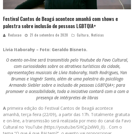
Festival Cantos de Beagá acontece amanhã com shows e
palestra sobre inclusão de pessoas LGBTQIA+
Redacao
21 de setembro de 2020
Cultura
,
Notícias
Livia Itaborahy – Foto: Geraldo Bisneto.
O evento on-line será transmitido pelo Youtube da Favo Cultural,
com curiosidades sobre os atrativos turísticos da cidade,
apresentações musicais de Lívia Itaborahy, Nath Rodrigues, Yan
Brumas e Vagnér Santo, além de uma palestra do psicólogo
Armando Siebler sobre a inclusão de pessoas LGBTQIA+; para
promover a acessibilidade, toda a iniciativa contará com a com a
presença de intérpretes de libras
A
primeira edição do Festival Cantos de Beagá acontece
amanhã, terça-feira (22/09), a partir das 17h. Totalmente gratuita
e on-line, a transmissão será realizada por meio do canal da Favo
Cultural no YouTube (https://youtu.be/SHCp2xlW0_0). . Com o
tema “O que é que BH tem?”, o evento vai proporcionar