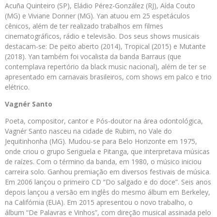
Acuña Quinteiro (SP), Eládio Pérez-González (RJ), Aída Couto
(MG) e Viviane Donner (MG). Yan atuou em 25 espetáculos
cênicos, além de ter realizado trabalhos em filmes
cinematográficos, rádio e televisão. Dos seus shows musicais
destacam-se: De peito aberto (2014), Tropical (2015) e Mutante
(2018). Yan também foi vocalista da banda Barraus (que
contemplava repertório da black music nacional), além de ter se
apresentado em carnavais brasileiros, com shows em palco e trio
elétrico.
Vagnér Santo
Poeta, compositor, cantor e Pós-doutor na área odontológica,
Vagnér Santo nasceu na cidade de Rubim, no Vale do
Jequitinhonha (MG). Mudou-se para Belo Horizonte em 1975,
onde criou o grupo Seriguela e Pitanga, que interpretava músicas
de raízes. Com o término da banda, em 1980, o músico iniciou
carreira solo. Ganhou premiação em diversos festivais de música.
Em 2006 lançou o primeiro CD “Do salgado e do doce”. Seis anos
depois lançou a versão em inglês do mesmo álbum em Berkeley,
na Califórnia (EUA). Em 2015 apresentou o novo trabalho, o
álbum “De Palavras e Vinhos”, com direção musical assinada pelo