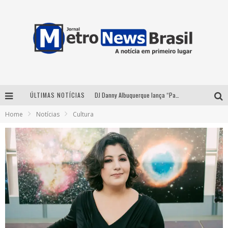
ÚLTIMAS NOTÍCIAS
DJ Danny Albuquerque lança “Paixão de Peão” e consolida fusão entre funk e piseiro
Home
Notícias
Cultura
Summit Brucker 2026: evento em Votuporanga (SP) projeta o futuro do setor funerário
Modão Mangalarga Marchador reúne Zezé Di Camargo, Clayton & Romário e Bruna Lipiani nesta sexta-feira no Expominas
Proibida anuncia retorno da Puro Malte Extra e consolida trajetória de democratização cervejeira no Brasil