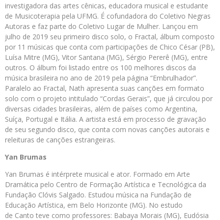
investigadora das artes cênicas, educadora musical e estudante
de Musicoterapia pela UFMG. É cofundadora do Coletivo Negras
Autoras e faz parte do Coletivo Lugar de Mulher. Lançou em
julho de 2019 seu primeiro disco solo, o Fractal, álbum composto
por 11 músicas que conta com participações de Chico César (PB),
Luísa Mitre (MG), Vitor Santana (MG), Sérgio Pererê (MG), entre
outros. O álbum foi listado entre os 100 melhores discos da
música brasileira no ano de 2019 pela página “Embrulhador”.
Paralelo ao Fractal, Nath apresenta suas canções em formato
solo com o projeto intitulado “Cordas Gerais”, que já circulou por
diversas cidades brasileiras, além de países como Argentina,
Suíça, Portugal e Itália. A artista está em processo de gravação
de seu segundo disco, que conta com novas canções autorais e
releituras de canções estrangeiras.
Yan Brumas
Yan Brumas é intérprete musical e ator. Formado em Arte
Dramática pelo Centro de Formação Artística e Tecnológica da
Fundação Clóvis Salgado. Estudou música na Fundação de
Educação Artística, em Belo Horizonte (MG). No estudo
de Canto teve como professores: Babaya Morais (MG), Eudósia