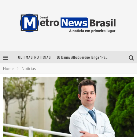
ÚLTIMAS NOTÍCIAS
DJ Danny Albuquerque lança “Paixão de Peão” e consolida fusão entre funk e piseiro
Home
Notícias
Summit Brucker 2026: evento em Votuporanga (SP) projeta o futuro do setor funerário
Modão Mangalarga Marchador reúne Zezé Di Camargo, Clayton & Romário e Bruna Lipiani nesta sexta-feira no Expominas
Proibida anuncia retorno da Puro Malte Extra e consolida trajetória de democratização cervejeira no Brasil