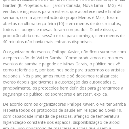
Garden (R. Projetada, 65 – Jardim Canadá, Nova Lima – MG). As
vendas de ingressos para a estreia, que acontece neste final de
semana, com a apresentação do grupo Menos é Mais, foram
abertas na última terça-feira (10) e em menos de dois minutos,
todos os lounges e mesas foram comprados. Diante disso, a
produção abriu uma sessão extra para domingo, e em menos de
40 minutos não havia mais entradas disponíveis.
O organizador do evento, Philippe Xavier, não ficou surpreso com
a repercussão do Vai ter Samba. “Como produzimos os maiores
eventos de samba e pagode de Minas Gerais, o público nos vê
como referência e, por isso, nos pede para trazermos os artistas
nacionais. Nós planejamos muito e só decidimos realizar este
evento depois que tivemos a autorização das autoridades e,
principalmente, os protocolos bem definidos para garantirmos a
segurança do público, colaboradores e artistas”, explica.
De acordo com os organizadores Philippe Xavier, o Vai ter Samba
respeita todos os protocolos de saúde em relação ao Covid-19,
com capacidade limitada de pessoas, aferição de temperatura,
higienização constante dos espaços, disponibilização de álcool
em gel, uso obrigatório de máscaras e ações que visem a