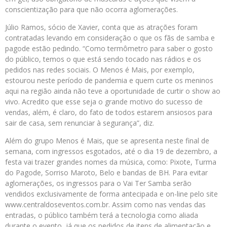
conscientização para que não ocorra aglomerações.
Júlio Ramos, sócio de Xavier, conta que as atrações foram
contratadas levando em consideração o que os fãs de samba e
pagode estão pedindo. “Como termômetro para saber o gosto
do público, temos o que está sendo tocado nas rádios e os
pedidos nas redes sociais. O Menos é Mais, por exemplo,
estourou neste período de pandemia e quem curte os meninos
aqui na região ainda não teve a oportunidade de curtir o show ao
vivo. Acredito que esse seja o grande motivo do sucesso de
vendas, além, é claro, do fato de todos estarem ansiosos para
sair de casa, sem renunciar à segurança”, diz.
Além do grupo Menos é Mais, que se apresenta neste final de
semana, com ingressos esgotados, até o dia 19 de dezembro, a
festa vai trazer grandes nomes da música, como: Pixote, Turma
do Pagode, Sorriso Maroto, Belo e bandas de BH. Para evitar
aglomerações, os ingressos para o Vai Ter Samba serão
vendidos exclusivamente de forma antecipada e on-line pelo site
www.centraldoseventos.com.br. Assim como nas vendas das
entradas, o público também terá a tecnologia como aliada
durante o evento, já que os pedidos de itens de alimentação e