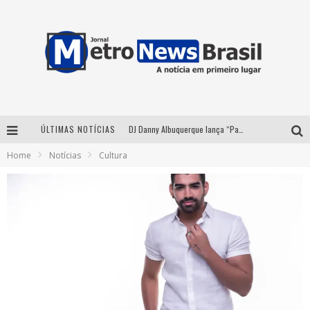
ÚLTIMAS NOTÍCIAS
DJ Danny Albuquerque lança “Paixão de Peão” e consolida fusão entre funk e piseiro
Home
Notícias
Cultura
Summit Brucker 2026: evento em Votuporanga (SP) projeta o futuro do setor funerário
Modão Mangalarga Marchador reúne Zezé Di Camargo, Clayton & Romário e Bruna Lipiani nesta sexta-feira no Expominas
Proibida anuncia retorno da Puro Malte Extra e consolida trajetória de democratização cervejeira no Brasil