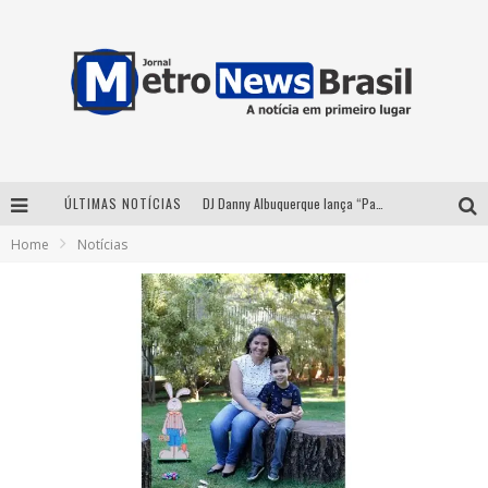
DJ Danny Albuquerque lança “Paixão de Peão” e consolida fusão entre funk e piseiro
ÚLTIMAS NOTÍCIAS
Home
Notícias
Summit Brucker 2026: evento em Votuporanga (SP) projeta o futuro do setor funerário
Modão Mangalarga Marchador reúne Zezé Di Camargo, Clayton & Romário e Bruna Lipiani nesta sexta-feira no Expominas
Proibida anuncia retorno da Puro Malte Extra e consolida trajetória de democratização cervejeira no Brasil