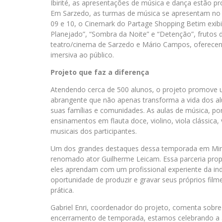
Ibirité, as apresentações de música e dança estão p
Em Sarzedo, as turmas de música se apresentam no d
09 e 10, o Cinemark do Partage Shopping Betim exibi
Planejado”, “Sombra da Noite” e “Detenção”, frutos 
teatro/cinema de Sarzedo e Mário Campos, oferecen
imersiva ao público.
Projeto que faz a diferença
Atendendo cerca de 500 alunos, o projeto promove 
abrangente que não apenas transforma a vida dos a
suas famílias e comunidades. As aulas de música, po
ensinamentos em flauta doce, violino, viola clássica,
musicais dos participantes.
Um dos grandes destaques dessa temporada em Minas
renomado ator Guilherme Leicam. Essa parceria prop
eles aprendam com um profissional experiente da ind
oportunidade de produzir e gravar seus próprios fil
prática.
Gabriel Enri, coordenador do projeto, comenta sobr
encerramento de temporada, estamos celebrando a ar