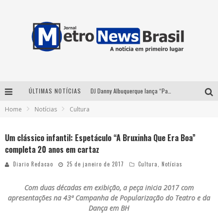
ÚLTIMAS NOTÍCIAS
DJ Danny Albuquerque lança “Paixão de Peão” e consolida fusão entre funk e piseiro
Home
Notícias
Cultura
Summit Brucker 2026: evento em Votuporanga (SP) projeta o futuro do setor funerário
Modão Mangalarga Marchador reúne Zezé Di Camargo, Clayton & Romário e Bruna Lipiani nesta sexta-feira no Expominas
Um clássico infantil: Espetáculo “A Bruxinha Que Era Boa”
completa 20 anos em cartaz
Proibida anuncia retorno da Puro Malte Extra e consolida trajetória de democratização cervejeira no Brasil
Diario Redacao
25 de janeiro de 2017
Cultura
,
Notícias
Com duas décadas em exibição, a peça inicia 2017 com
apresentações na 43ª Campanha de Popularização do Teatro e da
Dança em BH