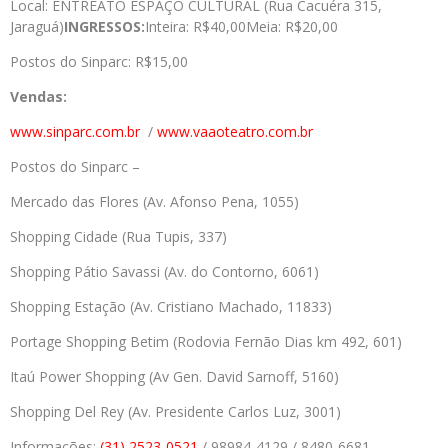
Local: ENTREATO ESPAÇO CULTURAL (Rua Cacuéra 315,
Jaraguá)
INGRESSOS:
Inteira: R$40,00Meia: R$20,00
Postos do Sinparc: R$15,00
Vendas:
www.sinparc.com.br
/
www.vaaoteatro.com.br
Postos do Sinparc –
Mercado das Flores (Av. Afonso Pena, 1055)
Shopping Cidade (Rua Tupis, 337)
Shopping Pátio Savassi (Av. do Contorno, 6061)
Shopping Estação (Av. Cristiano Machado, 11833)
Portage Shopping Betim (Rodovia Fernão Dias km 492, 601)
Itaú Power Shopping (Av Gen. David Sarnoff, 5160)
Shopping Del Rey (Av. Presidente Carlos Luz, 3001)
Informações:
(31) 2523-0521
/ 98984-4129 / 8480-6681