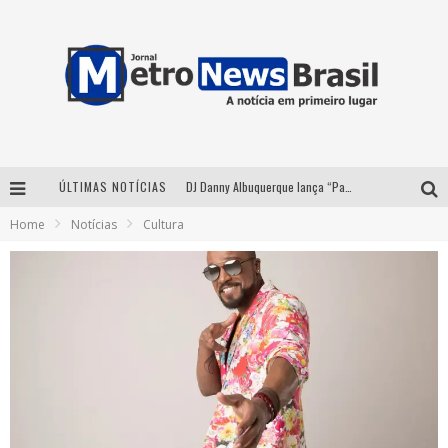
ÚLTIMAS NOTÍCIAS
DJ Danny Albuquerque lança “Paixão de Peão” e consolida fusão entre funk e piseiro
Home
Notícias
Cultura
Summit Brucker 2026: evento em Votuporanga (SP) projeta o futuro do setor funerário
Modão Mangalarga Marchador reúne Zezé Di Camargo, Clayton & Romário e Bruna Lipiani nesta sexta-feira no Expominas
Proibida anuncia retorno da Puro Malte Extra e consolida trajetória de democratização cervejeira no Brasil