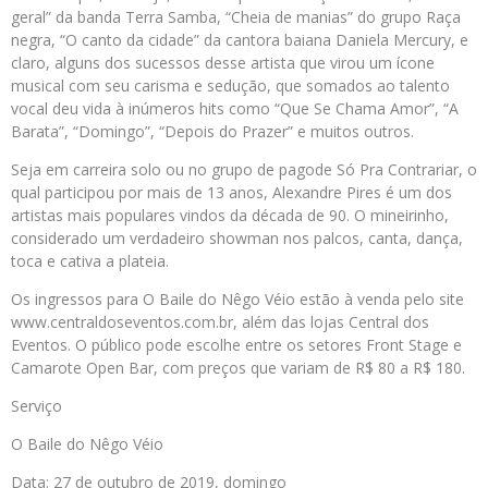
geral” da banda Terra Samba, “Cheia de manias” do grupo Raça
negra, “O canto da cidade” da cantora baiana Daniela Mercury, e
claro, alguns dos sucessos desse artista que virou um ícone
musical com seu carisma e sedução, que somados ao talento
vocal deu vida à inúmeros hits como “Que Se Chama Amor”, “A
Barata”, “Domingo”, “Depois do Prazer” e muitos outros.
Seja em carreira solo ou no grupo de pagode Só Pra Contrariar, o
qual participou por mais de 13 anos, Alexandre Pires é um dos
artistas mais populares vindos da década de 90. O mineirinho,
considerado um verdadeiro showman nos palcos, canta, dança,
toca e cativa a plateia.
Os ingressos para O Baile do Nêgo Véio estão à venda pelo site
www.centraldoseventos.com.br, além das lojas Central dos
Eventos. O público pode escolhe entre os setores Front Stage e
Camarote Open Bar, com preços que variam de R$ 80 a R$ 180.
Serviço
O Baile do Nêgo Véio
Data: 27 de outubro de 2019, domingo