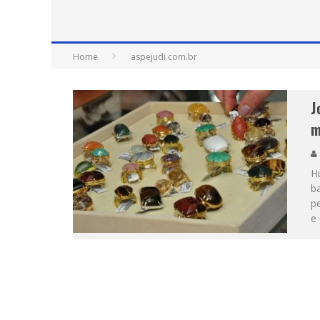
Home
aspejudi.com.br
J
m
Hu
ba
p
e