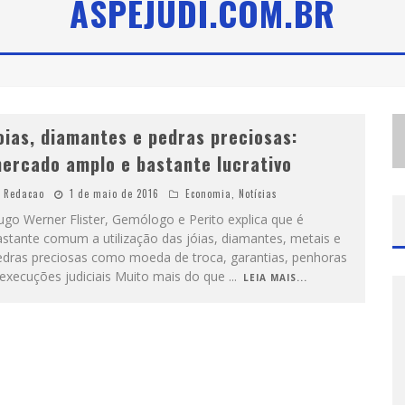
ASPEJUDI.COM.BR
M
ODÃO MANGALARGA MARCHADOR REÚNE ZEZÉ DI CAMARGO, CLAYTON & ROMÁRIO E BRUNA LIPIANI NESTA SEXTA-FEIRA NO EXPOMINAS
P
ROIBIDA ANUNCIA RETORNO DA PURO MALTE EXTRA E CONSOLIDA TRAJETÓRIA DE DEMOCRATIZAÇÃO CERVEJEIRA NO BRASIL
oias, diamantes e pedras preciosas:
ercado amplo e bastante lucrativo
Redacao
1 de maio de 2016
Economia
,
Notícias
go Werner Flister, Gemólogo e Perito explica que é
stante comum a utilização das jóias, diamantes, metais e
edras preciosas como moeda de troca, garantias, penhoras
 execuções judiciais Muito mais do que
...
LEIA MAIS...