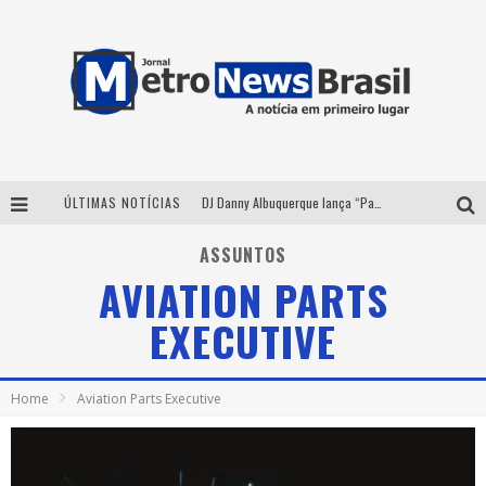
ÚLTIMAS NOTÍCIAS
DJ Danny Albuquerque lança “Paixão de Peão” e consolida fusão entre funk e piseiro
Summit Brucker 2026: evento em Votuporanga (SP) projeta o futuro do setor funerário
ASSUNTOS
AVIATION PARTS
Modão Mangalarga Marchador reúne Zezé Di Camargo, Clayton & Romário e Bruna Lipiani nesta sexta-feira no Expominas
EXECUTIVE
Proibida anuncia retorno da Puro Malte Extra e consolida trajetória de democratização cervejeira no Brasil
Home
Aviation Parts Executive